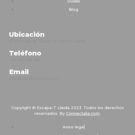
Dudas
Blog
Ubicación
C/ Príncep de Viana, 53 25004 Lleida
Teléfono
+34 617 136 365
Email
info@escapatlleida.com
Copyright © Escapa-T Lleida 2023. Todos los derechos
reservados. By
Connectalia.com
.
Aviso legal