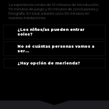
La experiencia consta de 10 minutos de introducción,
70 minutos de juego y 10 minutos de conclusiones y
fotografía. En total, estaréis unos 90 minutos en
nuestras instalaciones.
¿Los niños/as pueden entrar
solos?
No sé cuántas personas vamos a
ser…
¿Hay opción de merienda?
¿MÁS PREGUNTAS?