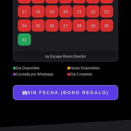
17
18
19
20
21
22
23
24
25
26
27
28
29
30
31
by Escape Room Director
Día Disponible
Horas Disponibles
Consulta por Whatsapp
Día Completo
SIN FECHA (BONO REGALO)